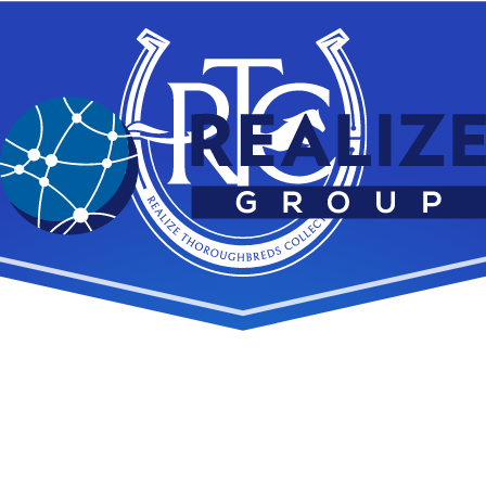
第3条（禁止事項）
本サイトのご利用に際し、次の行為は、禁止いたします。
法令又は公序良俗に反する行為
犯罪行為に関連する行為
不正な目的をもって本サイトを利用する行為
当社又は第三者の知的財産権、肖像権、プライバシー
の権利、名誉、その他の権利利益を侵害する行為又は
侵害するおそれのある行為
本サイトのネットワーク又はシステム等に過度な負担
をかける行為
コンピュータウィルス等の有害なプログラムを使用、
送信又は書き込む行為
本サイトの運営を妨害するおそれのある行為
本規約に違反する行為
その他、当社が不適切と判断する行為
第4条（免責事項）